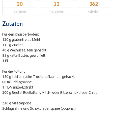
20
12
362
Minuten
Personen
Kalorien
Zutaten
Für den Knusperboden:
130 g glutenfreies Mehl
115 g Zucker
40 g Walnüsse, fein gehackt
85 g kalte Butter, gewürfelt
1 Ei
Für die Füllung:
150 g kalifornische Trockenpflaumen, gehackt
80 ml Schlagsahne
1 TL-Vanille-Extrakt
300 g Beutel Edelbitter-, Milch- oder Bitterschokolade-Chips
230 g Mascarpone
Schlagsahne und Schokoladenspäne (optional)