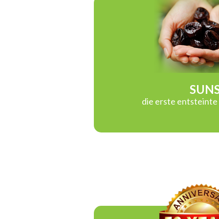
SUN
die erste entsteint