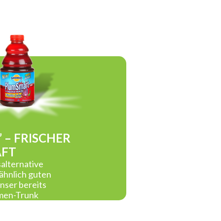
 – FRISCHER
AFT
alternative
 ähnlich guten
nser bereits
umen-Trunk