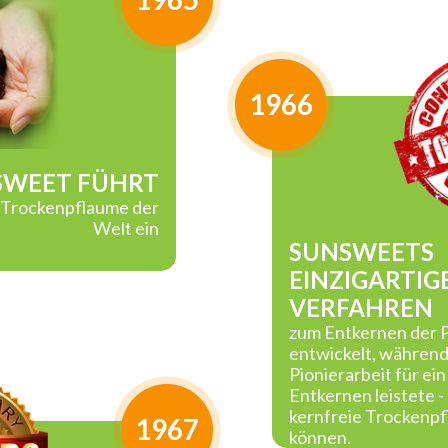
1966
SWEET FÜHRT
e Trockenpflaume der
Welt ein
SUNSWEETS
EINZIGARTIG
VERFAHREN
zum Entkernen der 
entwickelt, währen
Pionierarbeit für ei
Entkernen leistete 
kernfreie Trockenp
1967
können.