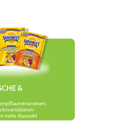
SCHE &
ckenpflaumenaromen.
cksvariationen
en mehr Auswahl