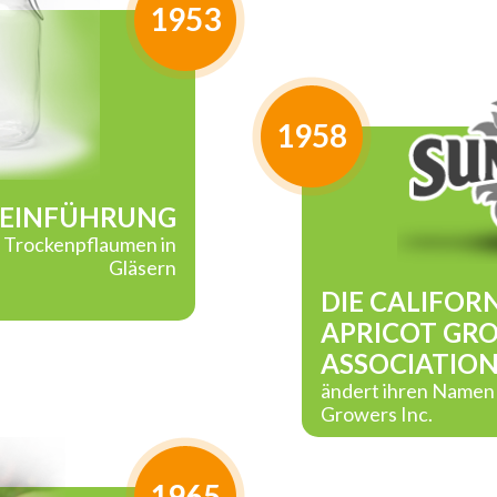
1953
1958
EINFÜHRUNG
n Trockenpflaumen in
Gläsern
DIE CALIFOR
APRICOT GR
ASSOCIATIO
ändert ihren Namen
Growers Inc.
1965