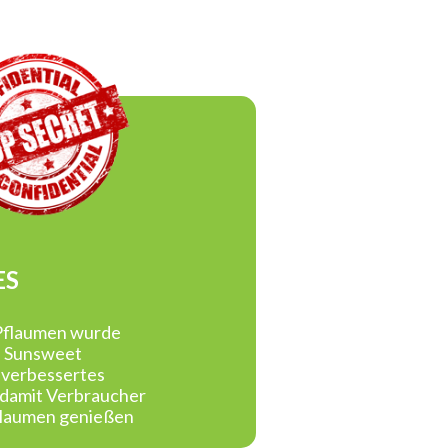
ES
Pflaumen wurde
d Sunsweet
n verbessertes
- damit Verbraucher
flaumen genießen