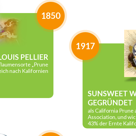
1850
1917
LOUIS PELLIER
Pflaumensorte „Prune
ich nach Kalifornien
SUNSWEET W
GEGRÜNDET
als California Prune
Association, und wic
43% der Ernte Kalif