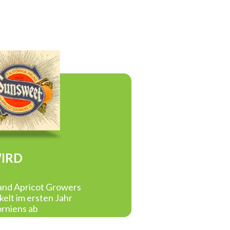
IRD
 and Apricot Growers
kelt im ersten Jahr
orniens ab