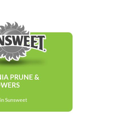
NIA PRUNE &
OWERS
N
 in Sunsweet