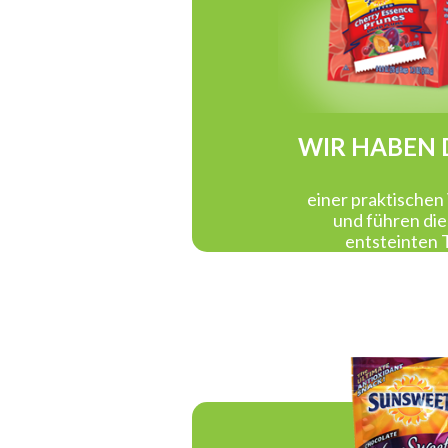
WIR HABEN
einer praktische
und führen die
entsteinten 