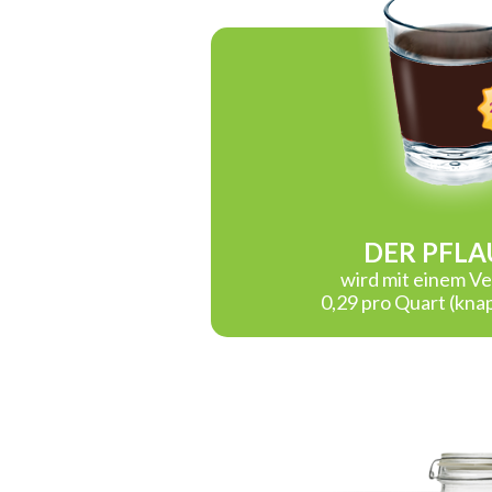
DER PFL
wird mit einem V
0,29 pro Quart (kna