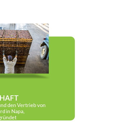
CHAFT
und den Vertrieb von
rd in Napa,
gründet