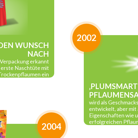
2002
 DEN WUNSCH
NACH
n Verpackung erkannt
 erste Naschtüte mit
Trockenpflaumen ein
‚PLUMSMART’
PFLAUMENS
wird als Geschmacks
entwickelt, aber mit
Eigenschaften wie u
erfolgreichen Pfla
2004