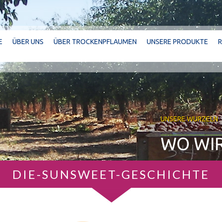
E
ÜBER UNS
ÜBER TROCKENPFLAUMEN
UNSERE PRODUKTE
UNSERE WURZELN
WO WI
DIE-SUNSWEET-GESCHICHTE