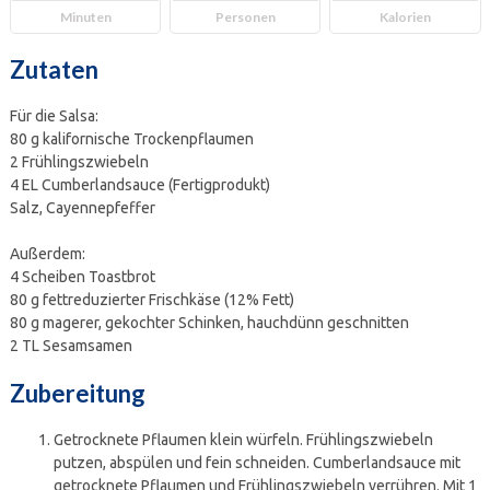
Minuten
Personen
Kalorien
Zutaten
Für die Salsa:
80 g kalifornische Trockenpflaumen
2 Frühlingszwiebeln
4 EL Cumberlandsauce (Fertigprodukt)
Salz, Cayennepfeffer
Außerdem:
4 Scheiben Toastbrot
80 g fettreduzierter Frischkäse (12% Fett)
80 g magerer, gekochter Schinken, hauchdünn geschnitten
2 TL Sesamsamen
Zubereitung
Getrocknete Pflaumen klein würfeln. Frühlingszwiebeln
putzen, abspülen und fein schneiden. Cumberlandsauce mit
getrocknete Pflaumen und Frühlingszwiebeln verrühren. Mit 1