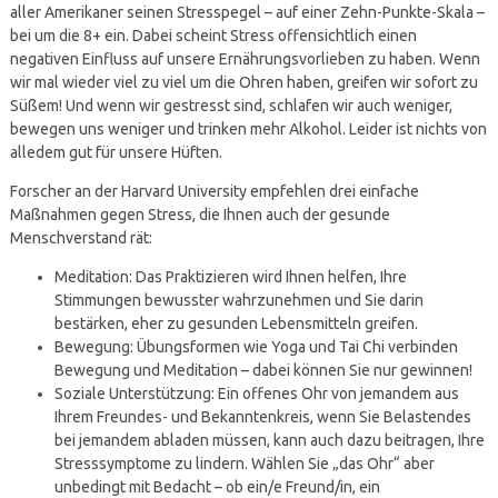
aller Amerikaner seinen Stresspegel – auf einer Zehn-Punkte-Skala –
bei um die 8+ ein. Dabei scheint Stress offensichtlich einen
negativen Einfluss auf unsere Ernährungsvorlieben zu haben. Wenn
wir mal wieder viel zu viel um die Ohren haben, greifen wir sofort zu
Süßem! Und wenn wir gestresst sind, schlafen wir auch weniger,
bewegen uns weniger und trinken mehr Alkohol. Leider ist nichts von
alledem gut für unsere Hüften.
Forscher an der Harvard University empfehlen drei einfache
Maßnahmen gegen Stress, die Ihnen auch der gesunde
Menschverstand rät:
Meditation: Das Praktizieren wird Ihnen helfen, Ihre
Stimmungen bewusster wahrzunehmen und Sie darin
bestärken, eher zu gesunden Lebensmitteln greifen.
Bewegung: Übungsformen wie Yoga und Tai Chi verbinden
Bewegung und Meditation – dabei können Sie nur gewinnen!
Soziale Unterstützung: Ein offenes Ohr von jemandem aus
Ihrem Freundes- und Bekanntenkreis, wenn Sie Belastendes
bei jemandem abladen müssen, kann auch dazu beitragen, Ihre
Stresssymptome zu lindern. Wählen Sie „das Ohr“ aber
unbedingt mit Bedacht – ob ein/e Freund/in, ein