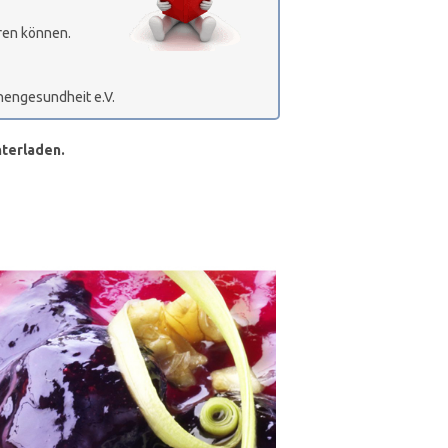
eren können.
hengesundheit e.V.
nterladen.