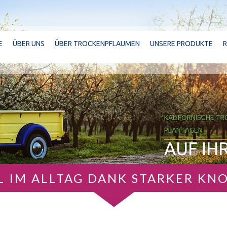
E
ÜBER UNS
ÜBER TROCKENPFLAUMEN
UNSERE PRODUKTE
KALIFORNISCHE T
PLANTAGEN
AUF IH
L IM ALLTAG DANK STARKER KN