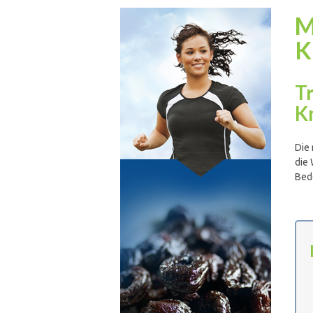
M
K
T
K
Die 
die 
Bed